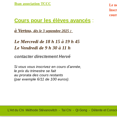
Iban association TCCC
Le n
Insc
cours
Cours pour les élèves avancés
 :
à Vertou, 
: 
dès le 3 septembre 2025 
Le Mercredi de 18 h 15 à 19 h 45
Le Vendredi de 9 h 30 à 11 h
contacter directement Hervé
Si vous vous inscrivez en cours d’année, 
le prix du trimestre se fait 
au prorata des cours restants 
(par exemple 6/11 de 100 euros).
L’Art du Chi  Méthode Stévanovitch  -  Taï Chi  -  Qi Gong  -  Détente et Consc